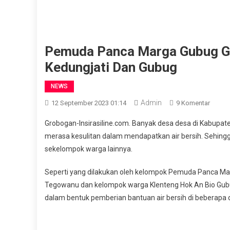
Pemuda Panca Marga Gubug Gr
Kedungjati Dan Gubug
NEWS
Admin
Pada
12 September 2023 01:14
9 Komentar
Pemud
Grobogan-Insirasiline.com. Banyak desa desa di Kabupa
Panca
merasa kesulitan dalam mendapatkan air bersih. Sehing
Marga
sekelompok warga lainnya.
Gubug
Grobo
Seperti yang dilakukan oleh kelompok Pemuda Panca M
Dropp
Tegowanu dan kelompok warga Klenteng Hok An Bio Gubug
Air
Bersih
dalam bentuk pemberian bantuan air bersih di beberapa
Di
Kedung