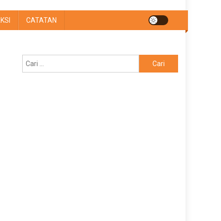
KSI
CATATAN
Cari
untuk: