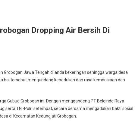
obogan Dropping Air Bersih Di
a
ten Grobogan Jawa Tengah dilanda kekeringan sehingga warga desa
ga hal tersebut mengundang kepedulian dan rasa kemnusiaan dari
gan
arga Gubug Grobogan ini. Dengan menggandeng PT Belgindo Raya
ing
 serta TNI-Polri setempat, secara bersama mengadakan bakti sosial
 desa di Kecamatan Kedungjati Grobogan.
jati