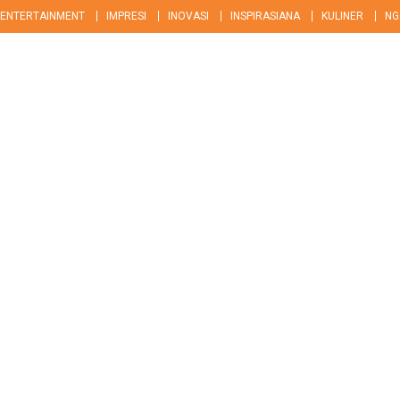
ENTERTAINMENT
IMPRESI
INOVASI
INSPIRASIANA
KULINER
NG