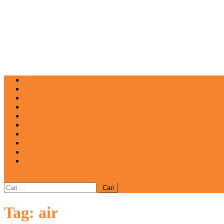
NEWS
EDUKASI
ENTERTAINMENT
IMPRESI
INOVASI
INSPIRASIANA
KULINER
NGASO
REDAKSI
CATATAN
site mode button
Cari
untuk:
Tag:
air