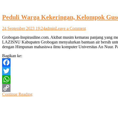
Peduli Warga Kekeringan, Kelompok Gusd
on
24 September 2023 19:24
admin
Leave a Comment
Peduli
Grobogan-Inspirasiline.com. Akibat musim kemarau panjang yang 
Warga
LAZISNU Kabupaten Grobogan menyalurkan bantuan air bersih untuk
Kekeringan,
dengan Himpunan mahasiswa ilmu komputer Universitas An Nuur. Pa
Kelompok
Gusdurian
Bagikan ke:
Grobogan
Droping
Air
Facebook
Bersih
Twitter
WhatsApp
Continue Reading
Copy
Link