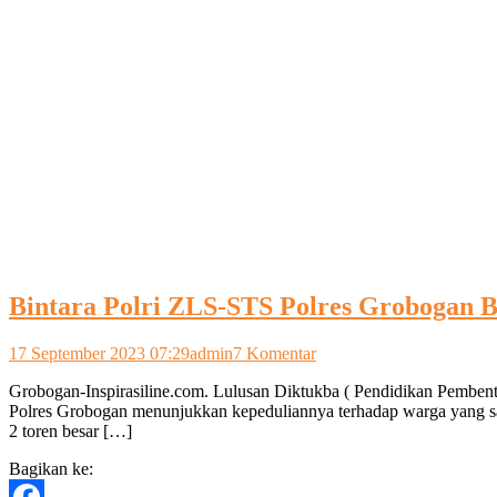
Bintara Polri ZLS-STS Polres Grobogan B
pada
17 September 2023 07:29
admin
7 Komentar
Bintara
Grobogan-Inspirasiline.com. Lulusan Diktukba ( Pendidikan Pemben
Polri
Polres Grobogan menunjukkan kepeduliannya terhadap warga yang sa
ZLS-
2 toren besar […]
STS
Polres
Bagikan ke:
Grobogan
Berikan