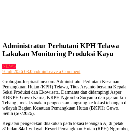
Administratur Perhutani KPH Telawa
Lakukan Monitoring Produksi Kayu
NEWS
on
9 Juli 2026 03:05
admin
Leave a Comment
Administratur
Grobogan-Inspirasiline.com. Administratur Perhutani Kesatuan
Perhutani
Pemangkuan Hutan (KPH) Telawa, Titus Aryanto bersama Kepala
KPH
Seksi Produksi dan Ekowisata, Darmanta dan didampingi Asper
Telawa
KBKPH Guwo Karna, KRPH Ngrombo Suryanto dan jajaran kru
Lakukan
Tebang , melaksanakan pengecekan langsung ke lokasi tebangan di
Monitoring
wilayah Bagian Kesatuan Pemangkuan Hutan (BKPH) Guwo,
Produksi
Senin (6/7/2026).
Kayu
Kegiatan pengecekan dilakukan pada lokasi tebangan A, di petak
81b dan 84a1 wilayah Resort Pemangkuan Hutan (RPH) Ngrombo,