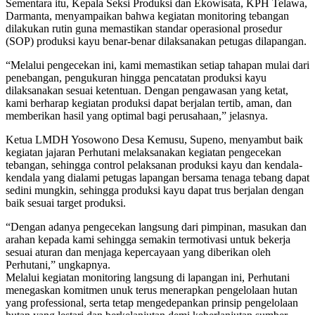
Sementara itu, Kepala Seksi Produksi dan Ekowisata, KPH Telawa,
Darmanta, menyampaikan bahwa kegiatan monitoring tebangan
dilakukan rutin guna memastikan standar operasional prosedur
(SOP) produksi kayu benar-benar dilaksanakan petugas dilapangan.
“Melalui pengecekan ini, kami memastikan setiap tahapan mulai dari
penebangan, pengukuran hingga pencatatan produksi kayu
dilaksanakan sesuai ketentuan. Dengan pengawasan yang ketat,
kami berharap kegiatan produksi dapat berjalan tertib, aman, dan
memberikan hasil yang optimal bagi perusahaan,” jelasnya.
Ketua LMDH Yosowono Desa Kemusu, Supeno, menyambut baik
kegiatan jajaran Perhutani melaksanakan kegiatan pengecekan
tebangan, sehingga control pelaksanan produksi kayu dan kendala-
kendala yang dialami petugas lapangan bersama tenaga tebang dapat
sedini mungkin, sehingga produksi kayu dapat trus berjalan dengan
baik sesuai target produksi.
“Dengan adanya pengecekan langsung dari pimpinan, masukan dan
arahan kepada kami sehingga semakin termotivasi untuk bekerja
sesuai aturan dan menjaga kepercayaan yang diberikan oleh
Perhutani,” ungkapnya.
Melalui kegiatan monitoring langsung di lapangan ini, Perhutani
menegaskan komitmen unuk terus menerapkan pengelolaan hutan
yang professional, serta tetap mengedepankan prinsip pengelolaan