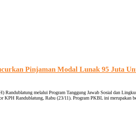
Usaha
Atlet
NPCI
Berprestasi
ucurkan Pinjaman Modal Lunak 95 Juta Un
PH) Randublatung melalui Program Tanggung Jawab Sosial dan Lingku
tor KPH Randublatung, Rabu (23/11). Program PKBL ini merupakan bentu