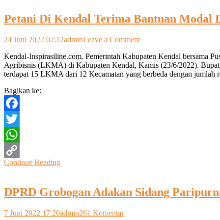
Link
Petani Di Kendal Terima Bantuan Modal 
on
24 Juni 2022 02:12
admin
Leave a Comment
Petani
Kendal-Inspirasiline.com. Pemerintah Kabupaten Kendal bersama P
Di
Agribisnis (LKMA) di Kabupaten Kendal, Kamis (23/6/2022). Bupa
Kendal
terdapat 15 LKMA dari 12 Kecamatan yang berbeda dengan jumlah r
Terima
Bantuan
Bagikan ke:
Modal
Dari
PIP
Facebook
Twitter
WhatsApp
Continue Reading
Copy
Link
DPRD Grobogan Adakan Sidang Paripurn
pada
7 Juni 2022 17:20
admin
261 Komentar