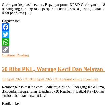
DPRD
Grobogan-Inspirasiline.com. Rapat paripurna DPRD Grobogan ke 18
Grobogan
berlangsung di ruang rapat paripurna DPRD, Selasa (7/6/22). Para
Adakan
rapat paripurna […]
Sidang
Paripurna
Bagikan ke:
ke
18
Bahas
Facebook
Penyertaan
Modal
Twitter
BUMD
WhatsApp
Continue Reading
Copy
Link
20 Ribu PKL, Warung Kecil Dan Nelayan
on
10 April 2022 09:10
10 April 2022 09:11
admin
Leave a Comment
20
Rembang-Inspirasiline.com. Sedikitnya 20 ribu Pedagang Kaki Lima
Ribu
dikucurkan secara tunai. Dandim 0720 Rembang, Letkol Kav Donan
PKL
simbolis bantuan tersebut […]
War
Keci
Bagikan ke:
Dan