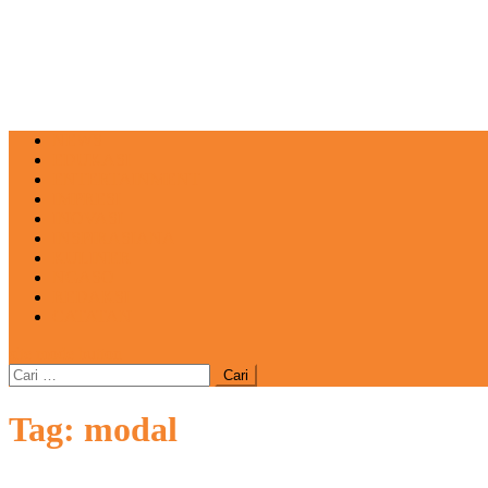
NEWS
EDUKASI
ENTERTAINMENT
IMPRESI
INOVASI
INSPIRASIANA
KULINER
NGASO
REDAKSI
CATATAN
site mode button
Cari
untuk:
Tag:
modal