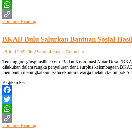
95
Twitter
Juta
Untuk
WhatsApp
Usaha
Continue Reading
Kecil
Copy
Link
BKAD Bulu Salurkan Bantuan Sosial Hasil
on
28 Juni 2022 06:23
admin
Leave a Comment
BKAD
Temanggung-Inspirasiline.com. Badan Koordinasi Antar Desa (BKAD
Bulu
dilakukan dalam rangka penyaluran dana surplus kelembagaan BKAD
Salurkan
membantu meningkatkan usaha ekonomi warga melalui kelompok S
Bantuan
Sosial
Bagikan ke:
Hasil
Surplus
Dari
Facebook
Modal
4
Twitter
Milyar
WhatsApp
Continue Reading
Copy