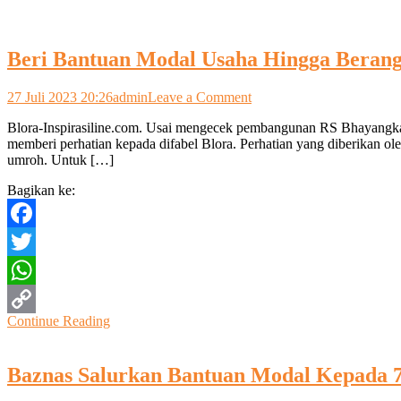
Beri Bantuan Modal Usaha Hingga Berang
on
27 Juli 2023 20:26
admin
Leave a Comment
Beri
Blora-Inspirasiline.com. Usai mengecek pembangunan RS Bhayangkar
Bantuan
memberi perhatian kepada difabel Blora. Perhatian yang diberikan oleh
Modal
umroh. Untuk […]
Usaha
Hingga
Bagikan ke:
Berangkatkan
Umroh
Difabel
Facebook
Blora
Twitter
WhatsApp
Continue Reading
Copy
Link
Baznas Salurkan Bantuan Modal Kepada