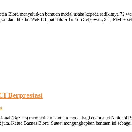
aten Blora menyalurkan bantuan modal usaha kepada sedikitnya 72 wa
pon dan dihadiri Wakil Bupati Blora Tri Yuli Setyowati, ST., MM ters
I Berprestasi
on
nt
Pemkab
ional (Baznas) memberikan bantuan modal bagi enam atlet National Pa
Blora
uta. Ketua Baznas Blora, Sutaat mengungkapkan bantuan ini sebagai b
Beri
Modal