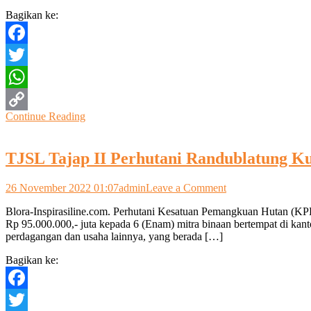
Bagikan ke:
Facebook
Twitter
WhatsApp
Continue Reading
Copy
Link
TJSL Tajap II Perhutani Randublatung K
on
26 November 2022 01:07
admin
Leave a Comment
TJSL
Blora-Inspirasiline.com. Perhutani Kesatuan Pemangkuan Hutan (K
Tajap
Rp 95.000.000,- juta kepada 6 (Enam) mitra binaan bertempat di kan
II
perdagangan dan usaha lainnya, yang berada […]
Perhutani
Randublatung
Bagikan ke:
Kucurkan
Pinjaman
Modal
Facebook
Lunak