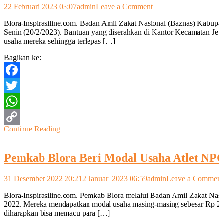
on
22 Februari 2023 03:07
admin
Leave a Comment
Baznas
Blora-Inspirasiline.com. Badan Amil Zakat Nasional (Baznas) Kabup
Salurkan
Senin (20/2/2023). Bantuan yang diserahkan di Kantor Kecamatan Je
Bantuan
usaha mereka sehingga terlepas […]
Modal
Kepada
Bagikan ke:
72
Warga
Kurang
Facebook
Mampu
Twitter
WhatsApp
Continue Reading
Copy
Link
Pemkab Blora Beri Modal Usaha Atlet NPC
31 Desember 2022 20:21
2 Januari 2023 06:59
admin
Leave a Comme
Blora-Inspirasiline.com. Pemkab Blora melalui Badan Amil Zakat Nas
2022. Mereka mendapatkan modal usaha masing-masing sebesar Rp 2 j
diharapkan bisa memacu para […]