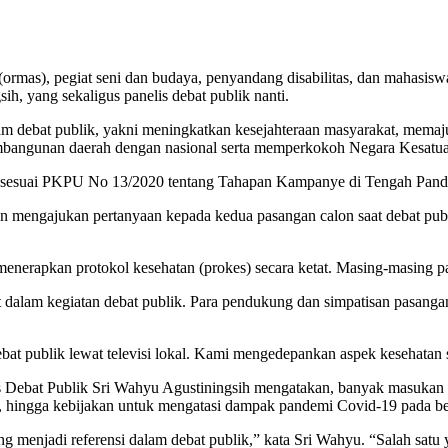
rmas), pegiat seni dan budaya, penyandang disabilitas, dan mahasisw
h, yang sekaligus panelis debat publik nanti.
 debat publik, yakni meningkatkan kesejahteraan masyarakat, memaj
embangunan daerah dengan nasional serta memperkokoh Negara Kesatu
 ini sesuai PKPU No 13/2020 tentang Tahapan Kampanye di Tengah Pan
an mengajukan pertanyaan kepada kedua pasangan calon saat debat publ
 menerapkan protokol kesehatan (prokes) secara ketat. Masing-masin
alam kegiatan debat publik. Para pendukung dan simpatisan pasangan c
at publik lewat televisi lokal. Kami mengedepankan aspek kesehatan
 Debat Publik Sri Wahyu Agustiningsih mengatakan, banyak masukan da
t, hingga kebijakan untuk mengatasi dampak pandemi Covid-19 pada be
enjadi referensi dalam debat publik,” kata Sri Wahyu. “Salah satu ya