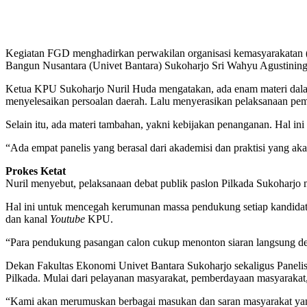
Kegiatan FGD menghadirkan perwakilan organisasi kemasyarakatan (o
Bangun Nusantara (Univet Bantara) Sukoharjo Sri Wahyu Agustiningsi
Ketua KPU Sukoharjo Nuril Huda mengatakan, ada enam materi dalam
menyelesaikan persoalan daerah. Lalu menyerasikan pelaksanaan p
Selain itu, ada materi tambahan, yakni kebijakan penanganan. Hal
“Ada empat panelis yang berasal dari akademisi dan praktisi yang ak
Prokes Ketat
Nuril menyebut, pelaksanaan debat publik paslon Pilkada Sukoharjo
Hal ini untuk mencegah kerumunan massa pendukung setiap kandidat d
dan kanal
Youtube
KPU.
“Para pendukung pasangan calon cukup menonton siaran langsung deb
Dekan Fakultas Ekonomi Univet Bantara Sukoharjo sekaligus Panelis
Pilkada. Mulai dari pelayanan masyarakat, pemberdayaan masyaraka
“Kami akan merumuskan berbagai masukan dan saran masyarakat yang m