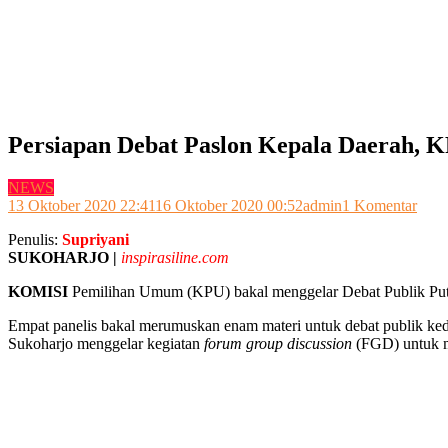
Persiapan Debat Paslon Kepala Daerah,
NEWS
pada
13 Oktober 2020 22:41
16 Oktober 2020 00:52
admin
1 Komentar
Pers
Penulis:
Supriyani
Deba
SUKOHARJO |
inspirasiline.com
Pasl
Kepa
KOMISI
Pemilihan Umum (KPU) bakal menggelar Debat Publik Putar
Daer
KPU 
Empat panelis bakal merumuskan enam materi untuk debat publik ke
FG
Sukoharjo menggelar kegiatan
forum group discussion
(FGD) untuk me