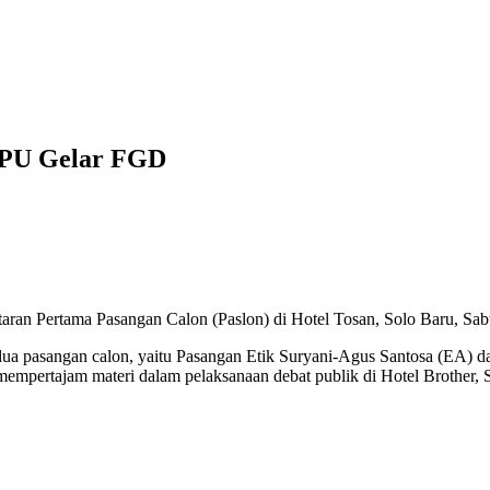
 KPU Gelar FGD
iapan
t
on
la
an Pertama Pasangan Calon (Paslon) di Hotel Tosan, Solo Baru, Sab
ah,
Gelar
dua pasangan calon, yaitu Pasangan Etik Suryani-Agus Santosa (EA) 
D
mpertajam materi dalam pelaksanaan debat publik di Hotel Brother, S