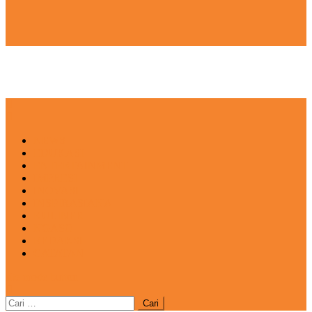
NEWS
EDUKASI
ENTERTAINMENT
IMPRESI
INOVASI
INSPIRASIANA
KULINER
NGASO
REDAKSI
CATATAN
site mode button
Cari