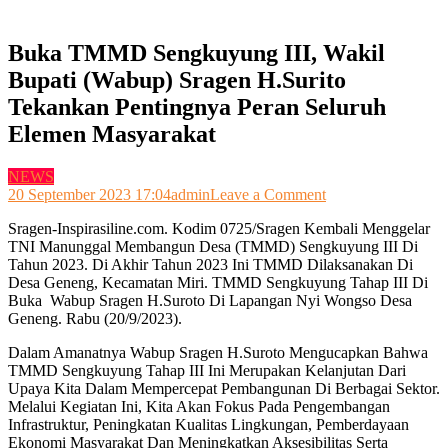
Buka TMMD Sengkuyung III, Wakil
Bupati (Wabup) Sragen H.Surito
Tekankan Pentingnya Peran Seluruh
Elemen Masyarakat
NEWS
on
20 September 2023 17:04
admin
Leave a Comment
Buka
Sragen-Inspirasiline.com. Kodim 0725/Sragen Kembali Menggelar
TMMD
TNI Manunggal Membangun Desa (TMMD) Sengkuyung III Di
Sengkuyung
Tahun 2023. Di Akhir Tahun 2023 Ini TMMD Dilaksanakan Di
III,
Desa Geneng, Kecamatan Miri. TMMD Sengkuyung Tahap III Di
Wakil
Buka Wabup Sragen H.Suroto Di Lapangan Nyi Wongso Desa
Bupati
Geneng. Rabu (20/9/2023).
(Wabup)
Sragen
Dalam Amanatnya Wabup Sragen H.Suroto Mengucapkan Bahwa
H.Surito
TMMD Sengkuyung Tahap III Ini Merupakan Kelanjutan Dari
Tekankan
Upaya Kita Dalam Mempercepat Pembangunan Di Berbagai Sektor.
Pentingnya
Melalui Kegiatan Ini, Kita Akan Fokus Pada Pengembangan
Peran
Infrastruktur, Peningkatan Kualitas Lingkungan, Pemberdayaan
Seluruh
Ekonomi Masyarakat Dan Meningkatkan Aksesibilitas Serta
Elemen