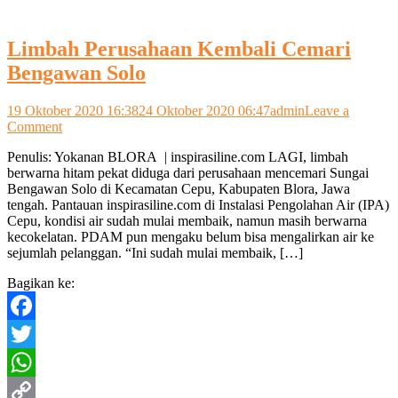
Limbah Perusahaan Kembali Cemari
Bengawan Solo
19 Oktober 2020 16:38
24 Oktober 2020 06:47
admin
Leave a
on
Comment
Limbah
Penulis: Yokanan BLORA | inspirasiline.com LAGI, limbah
Perusahaan
berwarna hitam pekat diduga dari perusahaan mencemari Sungai
Kembali
Bengawan Solo di Kecamatan Cepu, Kabupaten Blora, Jawa
Cemari
tengah. Pantauan inspirasiline.com di Instalasi Pengolahan Air (IPA)
Bengawan
Cepu, kondisi air sudah mulai membaik, namun masih berwarna
Solo
kecokelatan. PDAM pun mengaku belum bisa mengalirkan air ke
sejumlah pelanggan. “Ini sudah mulai membaik, […]
Bagikan ke:
Facebook
Twitter
WhatsApp