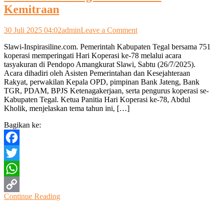
Kemitraan
on
30 Juli 2025 04:02
admin
Leave a Comment
Tasyakuran
Slawi-Inspirasiline.com. Pemerintah Kabupaten Tegal bersama 751
HUT
koperasi memperingati Hari Koperasi ke-78 melalui acara
Koperasi
tasyakuran di Pendopo Amangkurat Slawi, Sabtu (26/7/2025).
ke-
Acara dihadiri oleh Asisten Pemerintahan dan Kesejahteraan
78:
Rakyat, perwakilan Kepala OPD, pimpinan Bank Jateng, Bank
Pemkab
TGR, PDAM, BPJS Ketenagakerjaan, serta pengurus koperasi se-
Tegal
Kabupaten Tegal. Ketua Panitia Hari Koperasi ke-78, Abdul
Dukung
Kholik, menjelaskan tema tahun ini, […]
Koperasi
Melalui
Bagikan ke:
Transformasi
Digital
dan
Facebook
Akses
Kemitraan
Twitter
WhatsApp
Continue Reading
Copy
Link