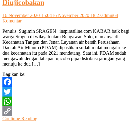
Diujicobakan
16 November 2020 15:04
16 November 2020 18:27
admin
64
pada
Komentar
Layanan
Penulis: Sugimin SRAGEN | inspirasiline.com KABAR baik bagi
Air
warga Sragen di wilayah utara Bengawan Solo, utamanya di
Bersih
Kecamatan Tangen dan Jenar. Layanan air bersih Perusahaan
Jenar-
Daerah Air Minum (PDAM) dipastikan sudah mulai mengalir ke
Tangen
dua kecamatan itu pada 2021 mendatang. Saat ini, PDAM sudah
Mulai
mengawali dengan tahapan ujicoba pipa distribusi jaringan yang
Diujicobakan
menuju ke dua […]
Bagikan ke:
Facebook
Twitter
WhatsApp
Continue Reading
Copy
Link