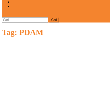
REDAKSI
CATATAN
site mode button
Cari
untuk:
Tag:
PDAM