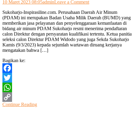
on
10 Maret 2023 08:05
admin
Leave a Comment
Pendaftaran
Sukoharjo-Inspirasiline.com. Perusahaan Daerah Air Minum
Calon
(PDAM) ini merupakan Badan Usaha Milik Daerah (BUMD) yang
Direktur
memberikan jasa pelayanan dan penyelenggaraan kemanfaatan di
PDAM
bidang air minum PDAM Sukoharjo resmi menerima pendaftaran
Minim
calon Direktur dengan persyaratan kualifikasi tertentu. Ketua panitia
Peserta
seleksi calon Direktur PDAM Widodo yang juga Sekda Sukoharjo
Kamis (9/3/2023) kepada sejumlah wartawan diruang kerjanya
mengatakan bahwa […]
Bagikan ke:
Facebook
Twitter
WhatsApp
Continue Reading
Copy
Link