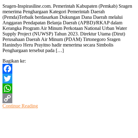
Perluas
Sragen-Inspirasiline.com. Pemerintah Kabupaten (Pemkab) Sragen
Cakupan
menerima Penghargaan Kategori Pemerintah Daerah
Pelayanan
(Pemda)Terbaik berdasarkan Dukungan Dana Daerah melalui
Air
Anggaran Pendapatan Belanja Daerah (APBD)/RKAP dalam
Bersih,
Kerangka Program Air Minum Perkotaan National Urban Water
Pemkab
Supply Project (NUWSP) Tahun 2023. Direktur Utama (Dirut)
Sragen
Perusahaan Daerah Air Minum (PDAM) Tirtonegoro Sragen
Terima
Hanindyo Heru Prayitno hadir menerima secara Simbolis
Penghargaan
Penghargaan tersebut pada […]
Dari
Kemendagri
Bagikan ke:
Facebook
Twitter
WhatsApp
Continue Reading
Copy
Link