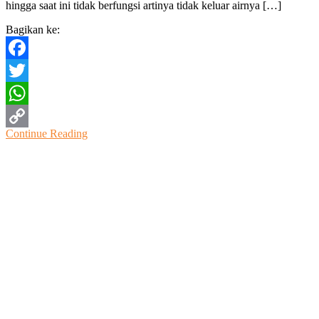
hingga saat ini tidak berfungsi artinya tidak keluar airnya […]
Jengglong
Barat
Bagikan ke:
Purwodadi
Ditutup.
Ini
Facebook
Jawaban
PDAM
Twitter
WhatsApp
Continue Reading
Copy
Link