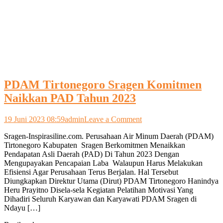
PDAM Tirtonegoro Sragen Komitmen
Naikkan PAD Tahun 2023
on
19 Juni 2023 08:59
admin
Leave a Comment
PDAM
Sragen-Inspirasiline.com. Perusahaan Air Minum Daerah (PDAM)
Tirtonegoro
Tirtonegoro Kabupaten Sragen Berkomitmen Menaikkan
Sragen
Pendapatan Asli Daerah (PAD) Di Tahun 2023 Dengan
Komitmen
Mengupayakan Pencapaian Laba Walaupun Harus Melakukan
Naikkan
Efisiensi Agar Perusahaan Terus Berjalan. Hal Tersebut
PAD
Diungkapkan Direktur Utama (Dirut) PDAM Tirtonegoro Hanindya
Tahun
Heru Prayitno Disela-sela Kegiatan Pelatihan Motivasi Yang
2023
Dihadiri Seluruh Karyawan dan Karyawati PDAM Sragen di
Ndayu […]