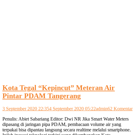
Kota Tegal “Kepincut” Meteran Air
Pintar PDAM Tangerang
p
3 September 2020 22:35
4 September 2020 05:22
admin
62 Komentar
K
Penulis: Abiet Sabariang Editor: Dwi NR Jika Smart Water Meters
T
dipasang di jaringan pipa PDAM, pembacaan volume air yang
“
terpakai bisa dipantau langsung secara realtime melalui smartphone.
M