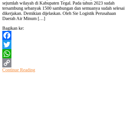
sejumlah wilayah di Kabupaten Tegal. Pada tahun 2023 sudah
Air
tersambung sebanyak 1500 sambungan dan semuanya sudah selesai
Minum
dikerjakan. Demikian dijelaskan. Oleh Sie Logistik Perusahaan
Kepada
Daerah Air Minum […]
1500
Masyarakat
Bagikan ke:
Berpenghasilan
Rendah
Facebook
Twitter
WhatsApp
Continue Reading
Copy
Link