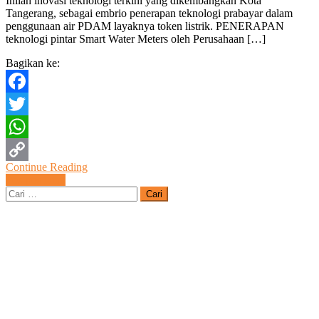
Inilah inovasi teknologi terkini yang dikembangkan Kota
A
Tangerang, sebagai embrio penerapan teknologi prabayar dalam
P
penggunaan air PDAM layaknya token listrik. PENERAPAN
teknologi pintar Smart Water Meters oleh Perusahaan […]
T
Bagikan ke:
Facebook
Twitter
WhatsApp
Continue Reading
Copy
Navigasi
Pos-pos lama
Cari
Link
pos
untuk: