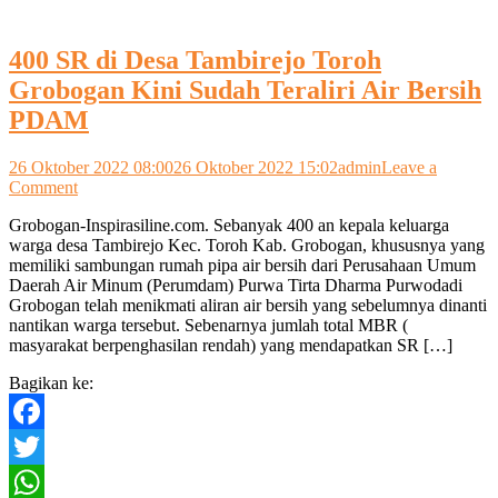
400 SR di Desa Tambirejo Toroh
Grobogan Kini Sudah Teraliri Air Bersih
PDAM
26 Oktober 2022 08:00
26 Oktober 2022 15:02
admin
Leave a
on
Comment
400
Grobogan-Inspirasiline.com. Sebanyak 400 an kepala keluarga
SR
warga desa Tambirejo Kec. Toroh Kab. Grobogan, khususnya yang
di
memiliki sambungan rumah pipa air bersih dari Perusahaan Umum
Desa
Daerah Air Minum (Perumdam) Purwa Tirta Dharma Purwodadi
Tambirejo
Grobogan telah menikmati aliran air bersih yang sebelumnya dinanti
Toroh
nantikan warga tersebut. Sebenarnya jumlah total MBR (
Grobogan
masyarakat berpenghasilan rendah) yang mendapatkan SR […]
Kini
Sudah
Bagikan ke:
Teraliri
Air
Bersih
Facebook
PDAM
Twitter