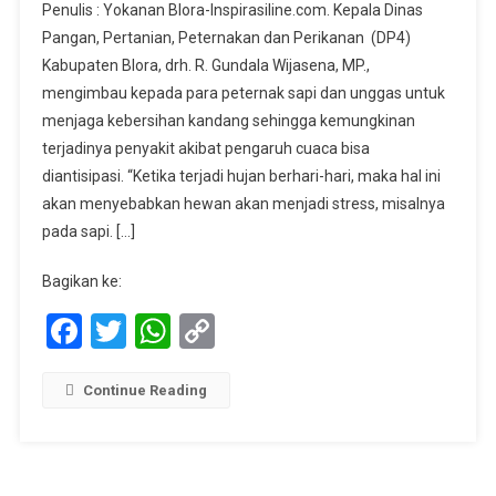
Penulis : Yokanan Blora-Inspirasiline.com. Kepala Dinas
Munculnya
Pangan, Pertanian, Peternakan dan Perikanan (DP4)
Penyakit
Kabupaten Blora, drh. R. Gundala Wijasena, MP.,
Endemis
mengimbau kepada para peternak sapi dan unggas untuk
Pada
Sapi
menjaga kebersihan kandang sehingga kemungkinan
Dan
terjadinya penyakit akibat pengaruh cuaca bisa
Unggas
diantisipasi. “Ketika terjadi hujan berhari-hari, maka hal ini
akan menyebabkan hewan akan menjadi stress, misalnya
pada sapi. […]
Bagikan ke:
Facebook
Twitter
WhatsApp
Copy
Link
Continue Reading