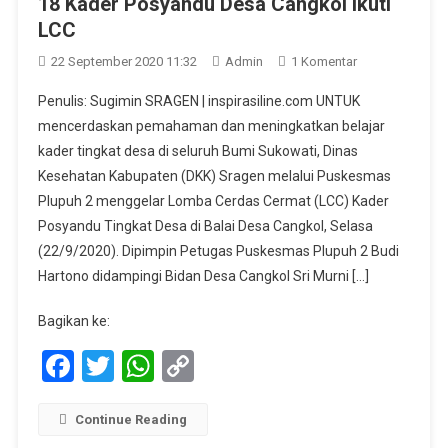
18 Kader Posyandu Desa Cangkol Ikuti
LCC
Pada
22 September 2020 11:32
Admin
1 Komentar
18
Penulis: Sugimin SRAGEN | inspirasiline.com UNTUK
Kader
mencerdaskan pemahaman dan meningkatkan belajar
Posyandu
kader tingkat desa di seluruh Bumi Sukowati, Dinas
Desa
Kesehatan Kabupaten (DKK) Sragen melalui Puskesmas
Cangkol
Ikuti
Plupuh 2 menggelar Lomba Cerdas Cermat (LCC) Kader
LCC
Posyandu Tingkat Desa di Balai Desa Cangkol, Selasa
(22/9/2020). Dipimpin Petugas Puskesmas Plupuh 2 Budi
Hartono didampingi Bidan Desa Cangkol Sri Murni […]
Bagikan ke:
Facebook
Twitter
WhatsApp
Copy
Link
Continue Reading