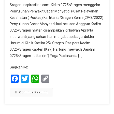
Kodim
Sragen-Inspirasiline.com. Kidim 0725/Sragen menggelar
0725/Sragen
Penyuluhan Penyakit Cacar Monyet di Pusat Pelayanan
Menggelar
Kesehatan ( Poskes) Kartika 25/Sragen Senin (29/8/2022)
Penyuluhan
Penyuluhan Cacar Monyet diikuti ratusan Anggota Kodim
Penyakit
Cacar
0725/Sragen materi disampaikan dr.Indyah Aprilyta
Monyet
Indarwanti yang sehari-hari menjabat sebagai dokter
Umum di Klinik Kartika 25/ Sragen. Pasipers Kodim
0725/Sragen Kapten (Kav) Hartono mewakili Dandim
0725/Sragen Letkol (Inf) Yoga Yastinanda […]
Bagikan ke:
Facebook
Twitter
WhatsApp
Copy
Link
Continue Reading