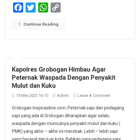
Facebook
Twitter
WhatsApp
Copy
Link
Continue Reading
Kapolres Grobogan Himbau Agar
Peternak Waspada Dengan Penyakit
Mulut dan Kuku
On
15 Mei 2022 16:10
Admin
Leave A Comment
Kapolres
Grobogan-Inspirasiline.com. Peternak sapi dan pedagang
Grobogan
sapi yang ada di Grobogan diharapkan agar selalu
Himbau
waspada dengan munculnya penyakit mulut dan kuku (
Agar
PMK) yang akhir – akhir ini merebak. Lebih – lebih sapi
Peternak
Waspada
yang berasal dari luar kota. Bahkan para pedagang sapi