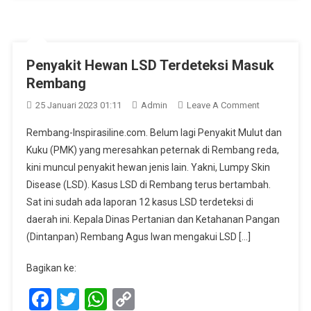
Penyakit Hewan LSD Terdeteksi Masuk
Rembang
On
25 Januari 2023 01:11
Admin
Leave A Comment
Penyakit
Rembang-Inspirasiline.com. Belum lagi Penyakit Mulut dan
Hewan
Kuku (PMK) yang meresahkan peternak di Rembang reda,
LSD
kini muncul penyakit hewan jenis lain. Yakni, Lumpy Skin
Terdeteksi
Disease (LSD). Kasus LSD di Rembang terus bertambah.
Masuk
Rembang
Sat ini sudah ada laporan 12 kasus LSD terdeteksi di
daerah ini. Kepala Dinas Pertanian dan Ketahanan Pangan
(Dintanpan) Rembang Agus Iwan mengakui LSD […]
Bagikan ke:
Facebook
Twitter
WhatsApp
Copy