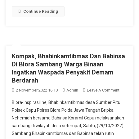
Link
Continue Reading
Kompak, Bhabinkamtibmas Dan Babinsa
Di Blora Sambang Warga Binaan
Ingatkan Waspada Penyakit Demam
Berdarah
On
2 November 2022 16:10
Admin
Leave A Comment
Kompak,
Blora-Inspirasiline, Bhabinkamtibmas desa Sumber Pitu
Bhabinkam
Polsek Cepu Polres Blora Polda Jawa Tengah Bripka
Dan
Nehemiah bersama Babinsa Koramil Cepu melaksanakan
Babinsa
sambang di wilayah desa setempat, Sabtu, (29/10/2022).
Di
Blora
Sambang Bhabinkamtibmas dan Babinsa telah rutin