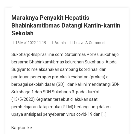
Maraknya Penyakit Hepatitis
Bhabinkamtibmas Datangi Kantin-kantin
Sekolah
On
18 Mei 2022 11:19
Admin
Leave A Comment
Maraknya
Sukoharjo-Inspirasiline.com. Satbinmas Polres Sukoharjo
Penyakit
bersama Bhabinkamtibmas kelurahan Sukoharjo Aipda
Hepatitis
Sugiyanto melaksanakan sambang koordinasi dan
Bhabinkamtibm
pantauan penerapan protokol kesehatan (prokes) di
Datangi
Kantin-
berbagai sekolah dasar (SD) . dan kali ini mendatangi SDN
Kantin
Sukoharjo 1 dan SDN Sukoharjo 3 pada Jum’at
Sekolah
(13/5/2022) Kegiatan tersebut dilakukan saat
pembelajaran tatap muka (PTM) berlangsung dalam
upaya antisipasi penyebaran virus covid-19 dan […]
Bagikan ke: