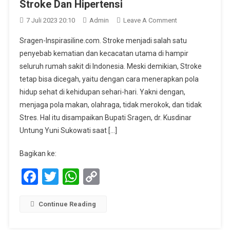
Stroke Dan Hipertensi
On
7 Juli 2023 20:10
Admin
Leave A Comment
Terapkan
Sragen-Inspirasiline.com. Stroke menjadi salah satu
Lima
penyebab kematian dan kecacatan utama di hampir
G
seluruh rumah sakit di Indonesia. Meski demikian, Stroke
Untuk
tetap bisa dicegah, yaitu dengan cara menerapkan pola
Cegah
Penyakit
hidup sehat di kehidupan sehari-hari. Yakni dengan,
Stroke
menjaga pola makan, olahraga, tidak merokok, dan tidak
Dan
Stres. Hal itu disampaikan Bupati Sragen, dr. Kusdinar
Hipertensi
Untung Yuni Sukowati saat […]
Bagikan ke:
Facebook
Twitter
WhatsApp
Copy
Link
Continue Reading