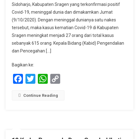
Sidoharjo, Kabupaten Sragen yang terkonfirmasi positif
Covid-
Covid-19, meninggal dunia dan dimakamkan Jumat
19
Sidoharjo
(9/10/2020). Dengan meninggal dunianya satu nakes
Meninggal
tersebut, maka kasus kematian Covid-19 di Kabupaten
Dunia
Sragen meningkat menjadi 27 orang dari total kasus
sebanyak 615 orang. Kepala Bidang (Kabid) Pengendalian
dan Pencegahan […]
Bagikan ke:
Facebook
Twitter
WhatsApp
Copy
Link
Continue Reading