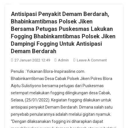
Antisipasi Penyakit Demam Berdarah,
Bhabinkamtibmas Polsek Jiken
Bersama Petugas Puskesmas Lakukan
Fogging Bhabinkamtibmas Polsek Jiken
Dampingi Fogging Untuk Antisipasi
Demam Berdarah
On
27 Januari 2022 12:49
Admin
Leave A Comment
Antisipasi
Penulis : Yokanan Blora-Inspirasiline.com.
Penyakit
Bhabinkamtibmas Desa Cabak Polsek Jiken Polres Blora
Demam
Aiptu Sulistiyono bersama petugas dari Puskesmas
Berdarah,
setempat melakukan fogging dilingkungan desa Cabak,
Bhabinkamt
Polsek
Selasa, (25/01/2022). Kegiatan fogging dilakukan untuk
Jiken
antisipasi penyakit Demam Berdarah. Dimana salah satu
Bersama
penyebab penularannya adalah melalui gigitan nyamuk.
Petugas
“Dengan dilaksanakan fogging ini diharapkan dapat
Puskesmas