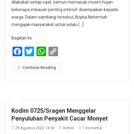
Sambang
dilakukan setiap saat, namun memasuki musim hujan
Warga
beberapa imbauan penting intensif disampaikan kepada
Binaan
warga. Dalam sambang tersebut, Bripka Nehemiah
Ingatkan
mengajak masyarakat untuk selalu […]
Waspada
Penyakit
Bagikan ke:
Demam
Facebook
Twitter
WhatsApp
Copy
Berdarah
Link
Continue Reading
Kodim 0725/Sragen Menggelar
Penyuluhan Penyakit Cacar Monyet
Pada
29 Agustus 2022 14:56
Admin
1 Komentar