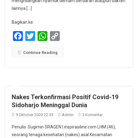
menghilangkan nyamuk demam berdarah ataupun bakteri
Lakukan
lainnya […]
Fogging
Bhabinkamt
Bagikan ke:
Polsek
Facebook
Twitter
WhatsApp
Copy
Jiken
Dampingi
Link
Fogging
Continue Reading
Untuk
Antisipasi
Demam
Berdarah
Nakes Terkonfirmasi Positif Covid-19
Sidoharjo Meninggal Dunia
Pada
9 Oktober 2020 22:33
Admin
3 Komentar
Nakes
Penulis: Sugimin SRAGEN | inspirasiline.com LHM (46),
Terkonfirmasi
seorang tenaga kesehatan (nakes) asal Kecamatan
Positif