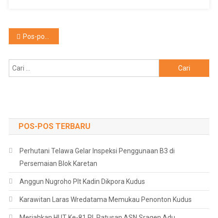
Navigasi
Pos-pos lama
pos
Cari
untuk:
POS-POS TERBARU
Perhutani Telawa Gelar Inspeksi Penggunaan B3 di
Persemaian Blok Karetan
Anggun Nugroho Plt Kadin Dikpora Kudus
Karawitan Laras Wredatama Memukau Penonton Kudus
Meriahkan HUT Ke-81 RI, Ratusan ASN Sragen Adu