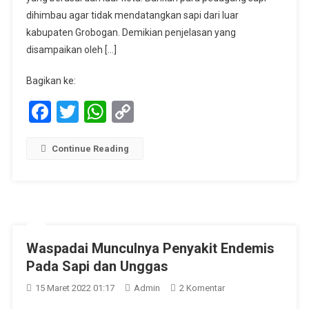
Dengan
dihimbau agar tidak mendatangkan sapi dari luar
Penyakit
kabupaten Grobogan. Demikian penjelasan yang
Mulut
disampaikan oleh […]
Dan
Kuku
Bagikan ke:
Facebook
Twitter
WhatsApp
Copy
Link
Continue Reading
Waspadai Munculnya Penyakit Endemis
Pada Sapi dan Unggas
Pada
15 Maret 2022 01:17
Admin
2 Komentar
Waspadai