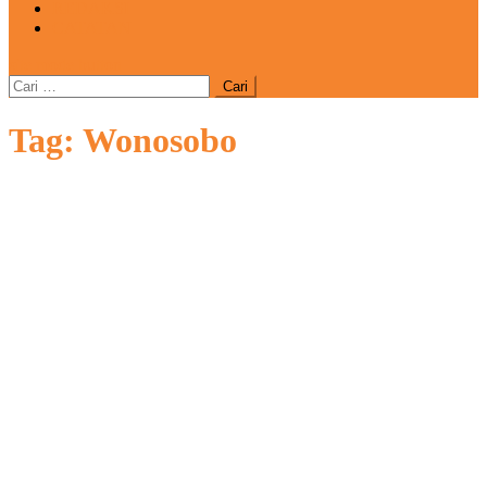
REDAKSI
CATATAN
site mode button
Cari
untuk:
Tag:
Wonosobo