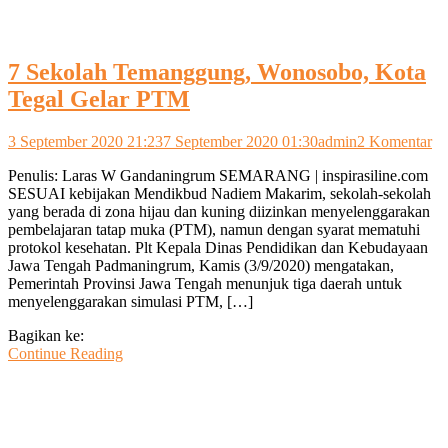
7 Sekolah Temanggung, Wonosobo, Kota
Tegal Gelar PTM
pa
3 September 2020 21:23
7 September 2020 01:30
admin
2 Komentar
7
Penulis: Laras W Gandaningrum SEMARANG | inspirasiline.com
Se
SESUAI kebijakan Mendikbud Nadiem Makarim, sekolah-sekolah
Te
yang berada di zona hijau dan kuning diizinkan menyelenggarakan
Wo
pembelajaran tatap muka (PTM), namun dengan syarat mematuhi
Ko
protokol kesehatan. Plt Kepala Dinas Pendidikan dan Kebudayaan
Te
Jawa Tengah Padmaningrum, Kamis (3/9/2020) mengatakan,
Ge
Pemerintah Provinsi Jawa Tengah menunjuk tiga daerah untuk
P
menyelenggarakan simulasi PTM, […]
Bagikan ke:
Continue Reading