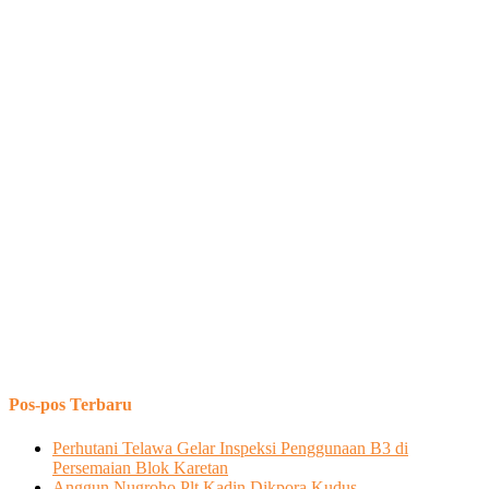
Pos-pos Terbaru
Perhutani Telawa Gelar Inspeksi Penggunaan B3 di
Persemaian Blok Karetan
Anggun Nugroho Plt Kadin Dikpora Kudus