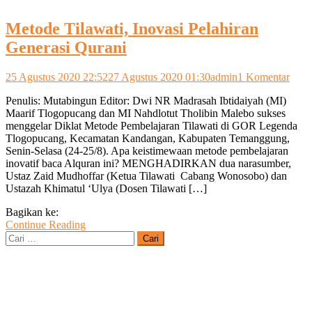
Metode Tilawati, Inovasi Pelahiran
Generasi Qurani
pada
25 Agustus 2020 22:52
27 Agustus 2020 01:30
admin
1 Komentar
Meto
Penulis: Mutabingun Editor: Dwi NR Madrasah Ibtidaiyah (MI)
Tilaw
Maarif Tlogopucang dan MI Nahdlotut Tholibin Malebo sukses
Inova
menggelar Diklat Metode Pembelajaran Tilawati di GOR Legenda
Pelah
Tlogopucang, Kecamatan Kandangan, Kabupaten Temanggung,
Gene
Senin-Selasa (24-25/8). Apa keistimewaan metode pembelajaran
Qura
inovatif baca Alquran ini? MENGHADIRKAN dua narasumber,
Ustaz Zaid Mudhoffar (Ketua Tilawati Cabang Wonosobo) dan
Ustazah Khimatul ‘Ulya (Dosen Tilawati […]
Bagikan ke:
Continue Reading
Cari
untuk: