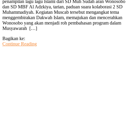
penampilan lagu lagu Islami dari SD Muh Sudah aran Wonosobo
Wonosobo
dan SD MBF Al Adzkiya, tarian, paduan suara kolaborasi 2 SD
Diawali
Muhammadiyah. Kegiatan Muscab tersebut mengangkat tema
Penampilan
menggembirakan Dakwah Islam, memajukan dan mencerahkan
Talenta
Wonosobo yang akan menjadi roh pembahasan program dalam
Seni
Musyawarah […]
Siswa
SD
Bagikan ke:
Muhamadiyah
Continue Reading