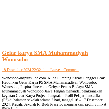
Gelar karya SMA Muhammadyah
Wonosobo
on
18 Desember 2024 22:32
admin
Leave a Comment
Gelar
Wonosobo-Inspirasiline.com. Kuda Lumping Kreasi Lengger Leak
karya
Hebohkan Gelar Karya P5 SMA Muhammadiyah Wonosobo.
SMA
Wonosobo, Inspirasiline.com. Gebyar Pentas Budaya SMA
Muhammadyah
Muhammadyah Wonosobo Jawa Tengah menandai pelaksanakan
Wonosobo
kegiatan Gelar Karya Project Penguatan Profil Pelajar Pancasila
(P5) di halaman sekolah selama 2 hari, tanggal 16 – 17 Desember
2024. Kepala Sekolah R. Budi Prasetyo menjelaskan, profil Singkat
SMA […]