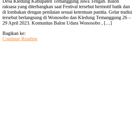
Desa Kledung Kabupaten Temanggung Jawa Tengah. Balon
Festival
raksasa yang diterbangkan saat Festival tersebut bermotif batik dan
Balon
di lombakan dengan penilaian sesuai ketentuan panitia. Gelar tradisi
Udara
tersebut berlangsung di Wonosobo dan Kledung Temanggung 26 –
Wonosobo
29 April 2023. Komunitas Balon Udara Wonosobo , […]
Digelar
Di
Bagikan ke:
Kledung
Continue Reading
Temanggung