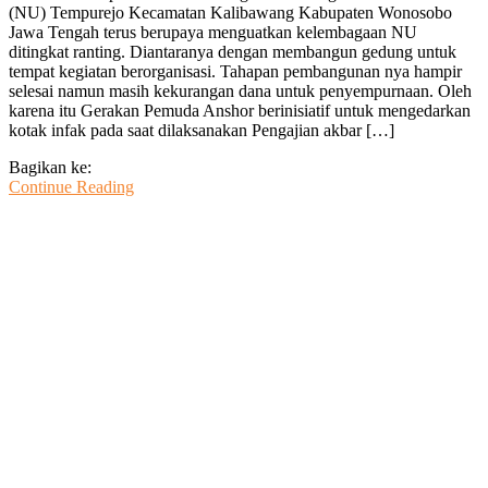
(NU) Tempurejo Kecamatan Kalibawang Kabupaten Wonosobo
Kelembagaan
Jawa Tengah terus berupaya menguatkan kelembagaan NU
Ranting
ditingkat ranting. Diantaranya dengan membangun gedung untuk
NU
tempat kegiatan berorganisasi. Tahapan pembangunan nya hampir
Tempurejo
selesai namun masih kekurangan dana untuk penyempurnaan. Oleh
Wonosobo
karena itu Gerakan Pemuda Anshor berinisiatif untuk mengedarkan
Bangun
kotak infak pada saat dilaksanakan Pengajian akbar […]
Gedung
Bagikan ke:
Continue Reading