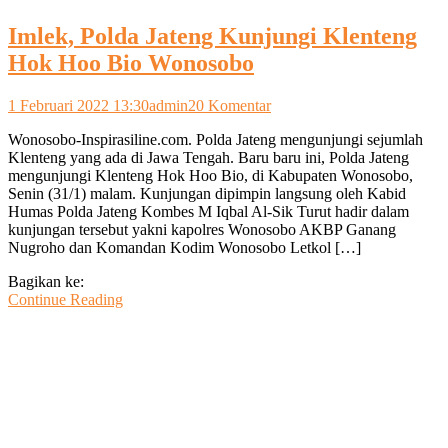
Imlek, Polda Jateng Kunjungi Klenteng
Hok Hoo Bio Wonosobo
pada
1 Februari 2022 13:30
admin
20 Komentar
Imlek,
Wonosobo-Inspirasiline.com. Polda Jateng mengunjungi sejumlah
Polda
Klenteng yang ada di Jawa Tengah. Baru baru ini, Polda Jateng
Jateng
mengunjungi Klenteng Hok Hoo Bio, di Kabupaten Wonosobo,
Kunjungi
Senin (31/1) malam. Kunjungan dipimpin langsung oleh Kabid
Klenteng
Humas Polda Jateng Kombes M Iqbal Al-Sik Turut hadir dalam
Hok
kunjungan tersebut yakni kapolres Wonosobo AKBP Ganang
Hoo
Nugroho dan Komandan Kodim Wonosobo Letkol […]
Bio
Wonosobo
Bagikan ke:
Continue Reading