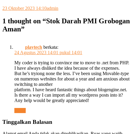
23 Oktober 2023 14:10
admin
1 thought on “
Stok Darah PMI Grobogan
Aman
”
playtech
berkata:
24 Agustus 2023 14:01 pukul 14:01
My coder is trying to convince me to move to .net from PHP.
I have always disliked the idea because of the expenses.
But he’s tryiong none the less. I’ve been using Movable-type
on numerous websites for about a year and am anxious about
switching to another
platform. I have heard fantastic things about blogengine.net.
Is there a way I can import all my wordpress posts into it?
Any help would be greatly appreciated!
Reply
Tinggalkan Balasan
Alamat email Anda tidak akan dipublikasikan.
Ruas yang wajib