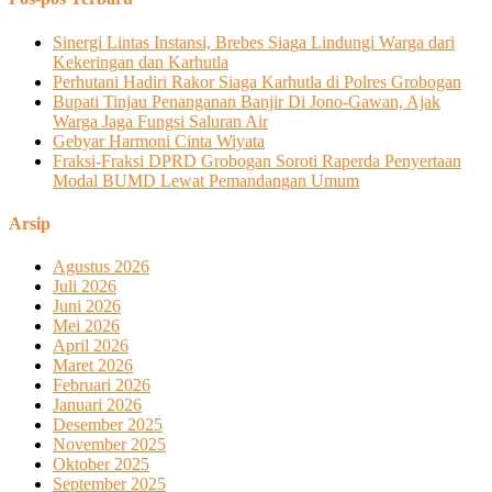
Sinergi Lintas Instansi, Brebes Siaga Lindungi Warga dari
Kekeringan dan Karhutla
Perhutani Hadiri Rakor Siaga Karhutla di Polres Grobogan
Bupati Tinjau Penanganan Banjir Di Jono-Gawan, Ajak
Warga Jaga Fungsi Saluran Air
Gebyar Harmoni Cinta Wiyata
Fraksi-Fraksi DPRD Grobogan Soroti Raperda Penyertaan
Modal BUMD Lewat Pemandangan Umum
Arsip
Agustus 2026
Juli 2026
Juni 2026
Mei 2026
April 2026
Maret 2026
Februari 2026
Januari 2026
Desember 2025
November 2025
Oktober 2025
September 2025