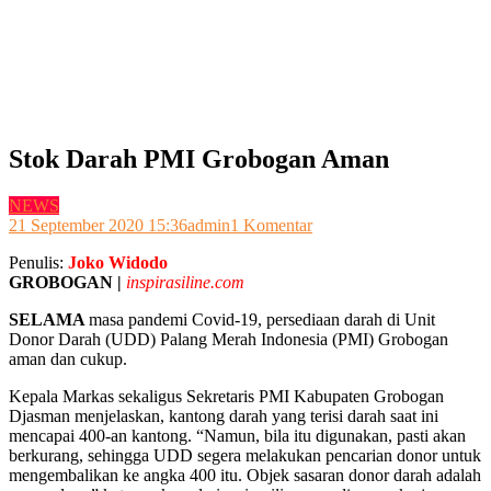
Stok Darah PMI Grobogan Aman
NEWS
pada
21 September 2020 15:36
admin
1 Komentar
Stok
Penulis:
Joko Widodo
Darah
GROBOGAN |
inspirasiline.com
PMI
Grobogan
SELAMA
masa pandemi Covid-19, persediaan darah di Unit
Aman
Donor Darah (UDD) Palang Merah Indonesia (PMI) Grobogan
aman dan cukup.
Kepala Markas sekaligus Sekretaris PMI Kabupaten Grobogan
Djasman menjelaskan, kantong darah yang terisi darah saat ini
mencapai 400-an kantong. “Namun, bila itu digunakan, pasti akan
berkurang, sehingga UDD segera melakukan pencarian donor untuk
mengembalikan ke angka 400 itu. Objek sasaran donor darah adalah