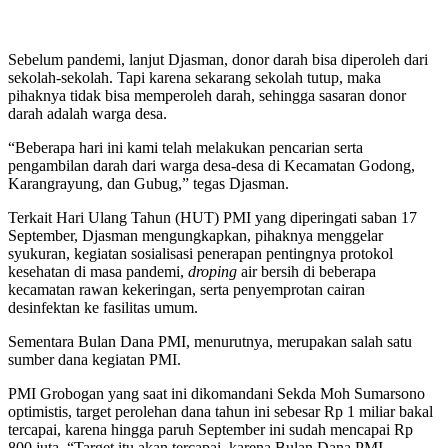
Sebelum pandemi, lanjut Djasman, donor darah bisa diperoleh dari
sekolah-sekolah. Tapi karena sekarang sekolah tutup, maka
pihaknya tidak bisa memperoleh darah, sehingga sasaran donor
darah adalah warga desa.
“Beberapa hari ini kami telah melakukan pencarian serta
pengambilan darah dari warga desa-desa di Kecamatan Godong,
Karangrayung, dan Gubug,” tegas Djasman.
Terkait Hari Ulang Tahun (HUT) PMI yang diperingati saban 17
September, Djasman mengungkapkan, pihaknya menggelar
syukuran, kegiatan sosialisasi penerapan pentingnya protokol
kesehatan di masa pandemi,
droping
air bersih di beberapa
kecamatan rawan kekeringan, serta penyemprotan cairan
desinfektan ke fasilitas umum.
Sementara Bulan Dana PMI, menurutnya, merupakan salah satu
sumber dana kegiatan PMI.
PMI Grobogan yang saat ini dikomandani Sekda Moh Sumarsono
optimistis, target perolehan dana tahun ini sebesar Rp 1 miliar bakal
tercapai, karena hingga paruh September ini sudah mencapai Rp
800 juta. “Target itu akan tercapai, karena Bulan Dana PMI