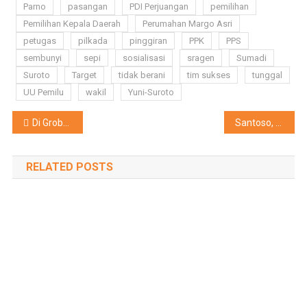
Parno
pasangan
PDI Perjuangan
pemilihan
Pemilihan Kepala Daerah
Perumahan Margo Asri
petugas
pilkada
pinggiran
PPK
PPS
sembunyi
sepi
sosialisasi
sragen
Sumadi
Suroto
Target
tidak berani
tim sukses
tunggal
UU Pemilu
wakil
Yuni-Suroto
Navigasi
Di Grobogan, 12 Sekolah Terima Penghargaan Adiwiyata
Santoso, Guru PPKn Sukses Budidaya Melon
pos
RELATED POSTS