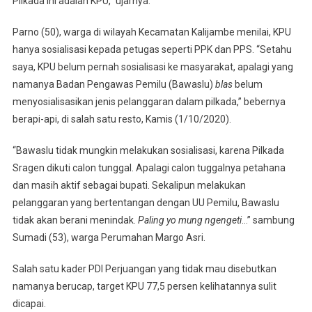
Pilkada ini adalah KPU,” ujarnya.
Parno (50), warga di wilayah Kecamatan Kalijambe menilai, KPU
hanya sosialisasi kepada petugas seperti PPK dan PPS. “Setahu
saya, KPU belum pernah sosialisasi ke masyarakat, apalagi yang
namanya Badan Pengawas Pemilu (Bawaslu)
blas
belum
menyosialisasikan jenis pelanggaran dalam pilkada,” bebernya
berapi-api, di salah satu resto, Kamis (1/10/2020).
“Bawaslu tidak mungkin melakukan sosialisasi, karena Pilkada
Sragen dikuti calon tunggal. Apalagi calon tuggalnya petahana
dan masih aktif sebagai bupati. Sekalipun melakukan
pelanggaran yang bertentangan dengan UU Pemilu, Bawaslu
tidak akan berani menindak.
Paling yo mung ngengeti
…” sambung
Sumadi (53), warga Perumahan Margo Asri.
Salah satu kader PDI Perjuangan yang tidak mau disebutkan
namanya berucap, target KPU 77,5 persen kelihatannya sulit
dicapai.