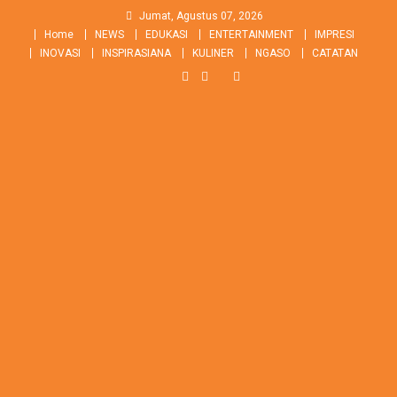
Skip
Jumat, Agustus 07, 2026
to
Home
NEWS
EDUKASI
ENTERTAINMENT
IMPRESI
content
INOVASI
INSPIRASIANA
KULINER
NGASO
CATATAN