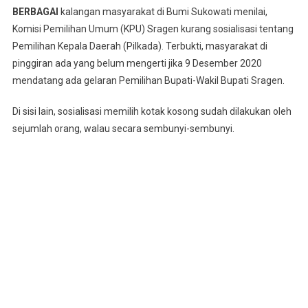
BERBAGAI
kalangan masyarakat di Bumi Sukowati menilai,
Ketua
Komisi Pemilihan Umum (KPU) Sragen kurang sosialisasi tentang
DPRD
Pemilihan Kepala Daerah (Pilkada). Terbukti, masyarakat di
Muslim:
Mungkin
pinggiran ada yang belum mengerti jika 9 Desember 2020
Dampak
mendatang ada gelaran Pemilihan Bupati-Wakil Bupati Sragen.
Pandemi
Di sisi lain, sosialisasi memilih kotak kosong sudah dilakukan oleh
sejumlah orang, walau secara sembunyi-sembunyi.