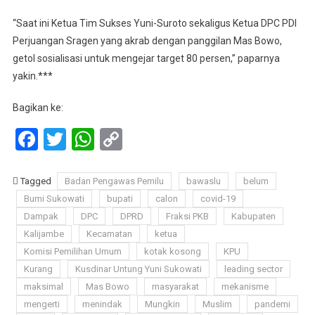
“Saat ini Ketua Tim Sukses Yuni-Suroto sekaligus Ketua DPC PDI
Perjuangan Sragen yang akrab dengan panggilan Mas Bowo,
getol sosialisasi untuk mengejar target 80 persen,” paparnya
yakin.***
Bagikan ke:
Facebook
Twitter
WhatsApp
Copy
Link
Tagged
Badan Pengawas Pemilu
bawaslu
belum
Bumi Sukowati
bupati
calon
covid-19
Dampak
DPC
DPRD
Fraksi PKB
Kabupaten
Kalijambe
Kecamatan
ketua
Komisi Pemilihan Umum
kotak kosong
KPU
Kurang
Kusdinar Untung Yuni Sukowati
leading sector
maksimal
Mas Bowo
masyarakat
mekanisme
mengerti
menindak
Mungkin
Muslim
pandemi