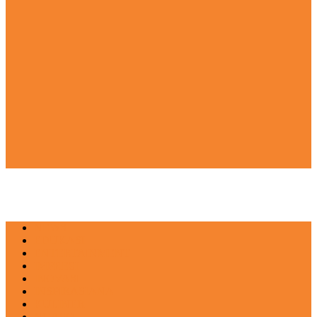
NEWS
EDUKASI
ENTERTAINMENT
IMPRESI
INOVASI
INSPIRASIANA
KULINER
NGASO