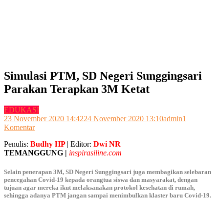
Simulasi PTM, SD Negeri Sunggingsari
Parakan Terapkan 3M Ketat
EDUKASI
23 November 2020 14:42
24 November 2020 13:10
admin
1
pada
Komentar
Simulasi
Penulis:
Budhy HP
| Editor:
Dwi NR
PTM,
TEMANGGUNG |
inspirasiline.com
SD
Negeri
Sunggingsari
Selain penerapan 3M, SD Negeri Sunggingsari juga membagikan selebaran
Parakan
pencegahan Covid-19 kepada orangtua siswa dan masyarakat, dengan
tujuan agar mereka ikut melaksanakan protokol kesehatan di rumah,
Terapkan
sehingga adanya PTM jangan sampai menimbulkan klaster baru Covid-19.
3M
Ketat