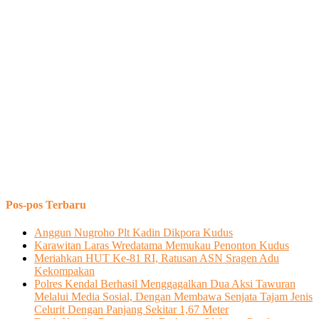
Pos-pos Terbaru
Anggun Nugroho Plt Kadin Dikpora Kudus
Karawitan Laras Wredatama Memukau Penonton Kudus
Meriahkan HUT Ke-81 RI, Ratusan ASN Sragen Adu
Kekompakan
Polres Kendal Berhasil Menggagalkan Dua Aksi Tawuran
Melalui Media Sosial, Dengan Membawa Senjata Tajam Jenis
Celurit Dengan Panjang Sekitar 1,67 Meter