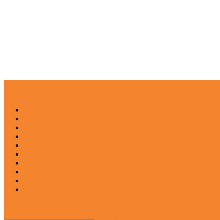
NEWS
EDUKASI
ENTERTAINMENT
IMPRESI
INOVASI
INSPIRASIANA
KULINER
NGASO
REDAKSI
CATATAN
site mode button