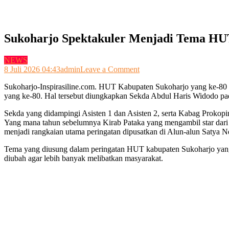
Sukoharjo Spektakuler Menjadi Tema HU
NEWS
on
8 Juli 2026 04:43
admin
Leave a Comment
Sukoharjo
Sukoharjo-Inspirasiline.com. HUT Kabupaten Sukoharjo yang ke-80 t
Spektakuler
yang ke-80. Hal tersebut diungkapkan Sekda Abdul Haris Widodo pa
Menjadi
Tema
Sekda yang didampingi Asisten 1 dan Asisten 2, serta Kabag Proko
HUT
Yang mana tahun sebelumnya Kirab Pataka yang mengambil star dari
Kabupaten
menjadi rangkaian utama peringatan dipusatkan di Alun-alun Satya 
Sukoharjo
ke-
Tema yang diusung dalam peringatan HUT kabupaten Sukoharjo yan
80
diubah agar lebih banyak melibatkan masyarakat.