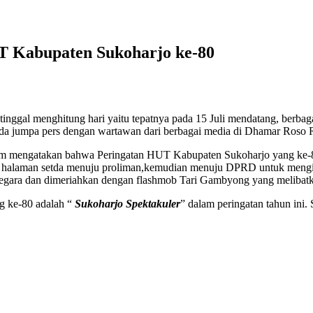
T Kabupaten Sukoharjo ke-80
inggal menghitung hari yaitu tepatnya pada 15 Juli mendatang, berb
da jumpa pers dengan wartawan dari berbagai media di Dhamar Roso R
pim mengatakan bahwa Peringatan HUT Kabupaten Sukoharjo yang ke-8
 halaman setda menuju proliman,kemudian menuju DPRD untuk mengikut
Negara dan dimeriahkan dengan flashmob Tari Gambyong yang melibatka
g ke-80 adalah “
Sukoharjo Spektakuler
” dalam peringatan tahun ini.